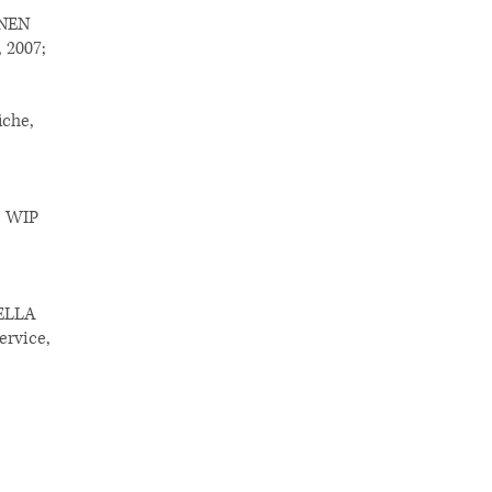
NEN
, 2007;
iche,
 WIP
ELLA
rvice,